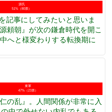
源氏
51%（80票）
を記事にしてみたいと思いま
源頼朝』が次の鎌倉時代を開こ
の中へと様変わりする転換期に
東軍
47%（23票）
仁の乱』。人間関係が非常に入
史の中で外せない内乱でもある