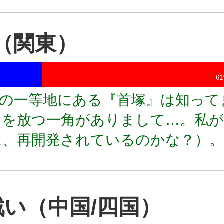
（関東）
6
町の一等地にある『首塚』は知って
を放つ一角がありまして…。私が
は、再開発されているのかな？）。
戦い（中国/四国）