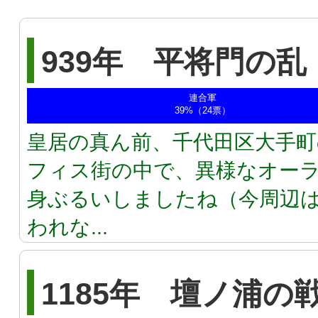
939年 平将門の乱
連合軍
39%（24票）
皇居の真ん前、千代田区大手
フィス街の中で、異様なオーラ
身ぶるいしましたね（今周辺
われな...
1185年 壇ノ浦の