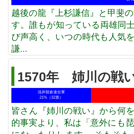
越後の龍『上杉謙信』と甲斐
す。誰もが知っている両雄同士
び声高く、いつの時代も人気
謙...
1570年 姉川の戦
浅井朝倉連合軍
21%（32票）
皆さん『姉川の戦い』から何
的事実より、私は「意外にも