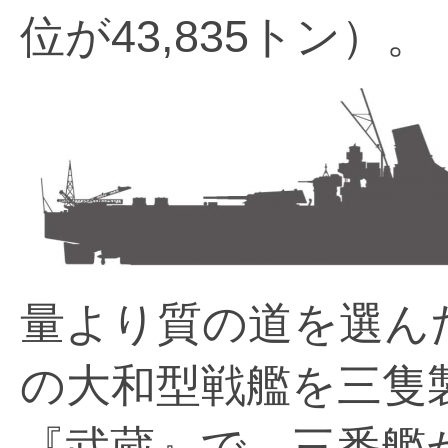
位が43,835トン）。
量より質の道を選ん
の大和型戦艦を三隻
『武蔵』で、三番艦