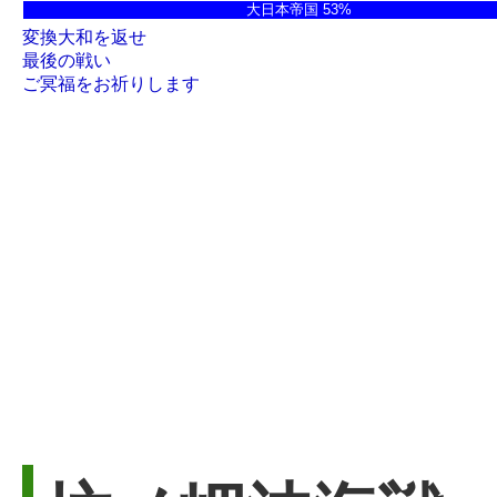
大日本帝国 53%
変換大和を返せ
最後の戦い
ご冥福をお祈りします