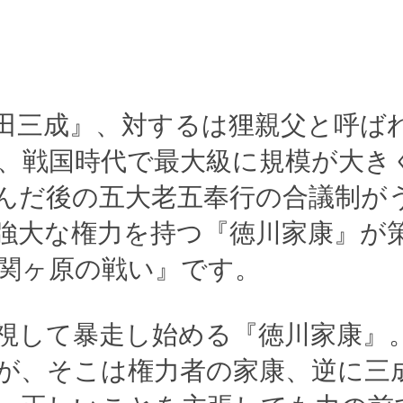
田三成』、対するは狸親父と呼ば
た、戦国時代で最大級に規模が大き
んだ後の五大老五奉行の合議制が
強大な権力を持つ『徳川家康』が
関ヶ原の戦い』です。
視して暴走し始める『徳川家康』
が、そこは権力者の家康、逆に三