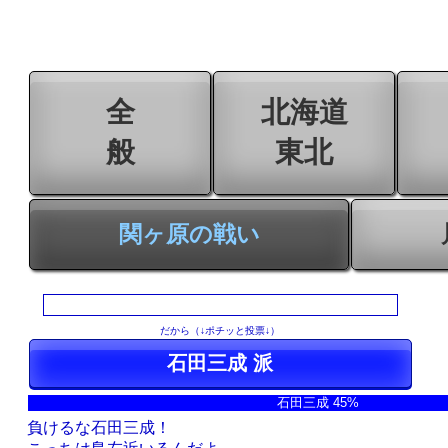
全
北海道
般
東北
関ヶ原の戦い
だから（↓ポチッと投票↓）
石田三成 45%
負けるな石田三成！