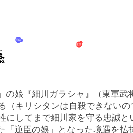
三成
家康
』の娘『細川ガラシャ』（東軍武
る（キリシタンは自殺できないの
牲にしてまで細川家を守る忠誠と
た「逆臣の娘」となった境遇を払