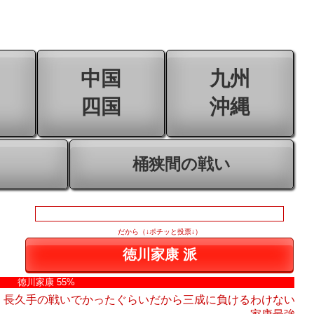
中国
九州
四国
沖縄
桶狭間の戦い
だから（↓ポチッと投票↓）
徳川家康 55%
・長久手の戦いでかったぐらいだから三成に負けるわけない