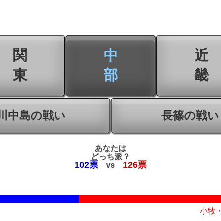
関
中
近
東
部
畿
川中島の戦い
長篠の戦い
あなたは
どっち派？
102票
126票
vs
小牧