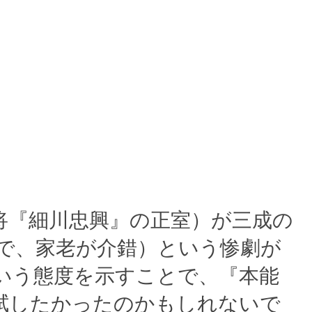
将『細川忠興』の正室）が三成の
で、家老が介錯）という惨劇が
いう態度を示すことで、『本能
拭したかったのかもしれないで