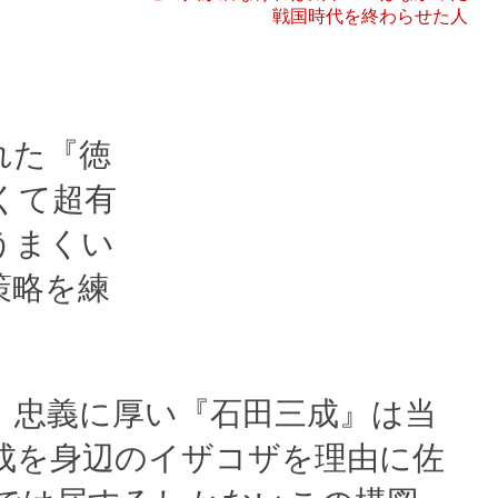
戦国時代を終わらせた人
れた『徳
くて超有
うまくい
策略を練
。忠義に厚い『石田三成』は当
成を身辺のイザコザを理由に佐