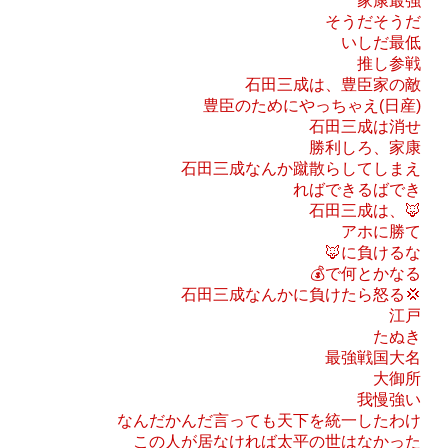
家康最強
そうだそうだ
いしだ最低
推し参戦
石田三成は、豊臣家の敵
豊臣のためにやっちゃえ(日産)
石田三成は消せ
勝利しろ、家康
石田三成なんか蹴散らしてしまえ
ればできるばでき
石田三成は、🦊
アホに勝て
🦊に負けるな
💰で何とかなる
石田三成なんかに負けたら怒る💢
江戸
たぬき
最強戦国大名
大御所
我慢強い
なんだかんだ言っても天下を統一したわけ
この人が居なければ太平の世はなかった