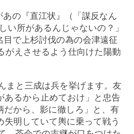
があの『直江状』（「謀反なん
しい所があるんじゃないの？」
名目で上杉討伐の為の会津遠征
るがえさせるよう仕向けた陽動
んまと三成は兵を挙げます。友
があるから止めておけ」と忠告
柄だから、影に徹しろ」と、有
め失明していて輿に乗って戦う
て、茶会での吉継が口をつけた