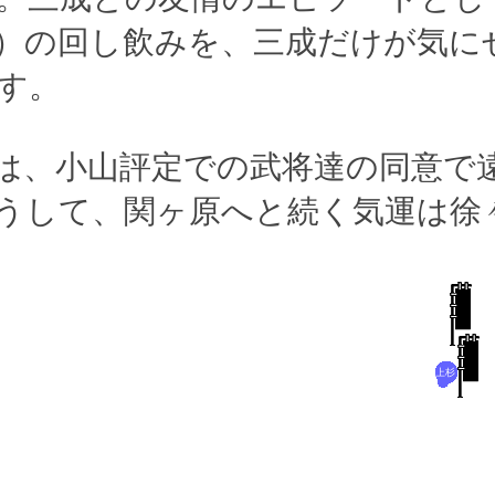
）の回し飲みを、三成だけが気に
す。
は、小山評定での武将達の同意で
うして、関ヶ原へと続く気運は徐
上杉