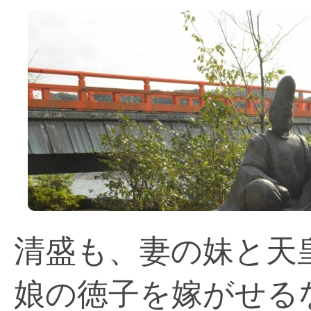
清盛も、妻の妹と天
娘の徳子を嫁がせる