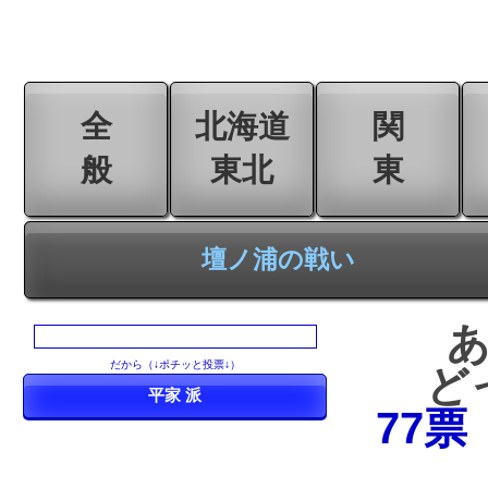
全
北海道
関
般
東北
東
壇ノ浦の戦い
だから（↓ポチッと投票↓）
ど
77票