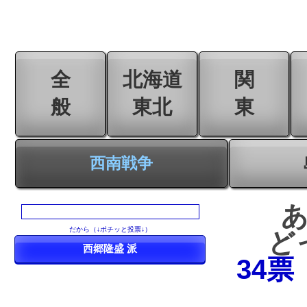
全
北海道
関
般
東北
東
西南戦争
だから（↓ポチッと投票↓）
ど
34票