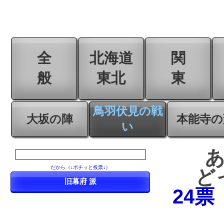
全
北海道
関
般
東北
東
鳥羽伏見の戦
大坂の陣
本能寺の
い
だから（↓ポチッと投票↓）
ど
24票