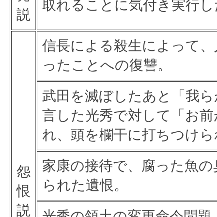
取れることに気付き実行し
説
信長による殺生によって、
ったことへの復讐。
武田を滅ぼしたあと「我ら
言した光秀で対して「お前
れ、頭を欄干に打ちつけら
家康の接待で、腐った魚の
怨
られた遺恨。
恨
説
光秀の領土の変更命令問題