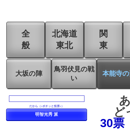
全
北海道
関
般
東北
東
鳥羽伏見の戦
大坂の陣
本能寺の
い
だから（↓ポチッと投票↓）
ど
30票