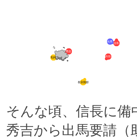
光秀
信長
秀吉
丹羽
毛利
長宗我部
そんな頃、信長に備
秀吉から出馬要請（