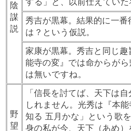
する」と、以前仕えていた
陰
謀
秀吉が黒幕。結果的に一番
説
は？という仮説。
家康が黒幕。秀吉と同じ趣
能寺の変』では命からがら
は無いですね。
「信長を討てば、天下は自
しれません。光秀は『本能
野
知る 五月かな」という歌
望
身の私が今、天下（あめ）