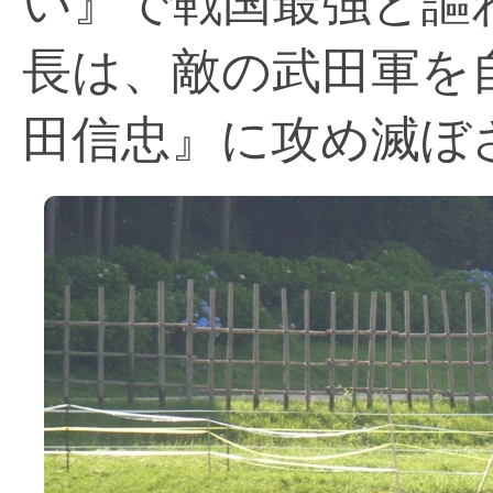
い』で戦国最強と謳
長は、敵の武田軍を
田信忠』に攻め滅ぼ