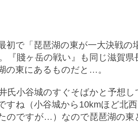
最初で「琵琶湖の東が一大決戦の
。『賤ヶ岳の戦い』も同じ滋賀県
湖の東にあるものだと…。
井氏小谷城のすぐそばかと予想し
ですね（小谷城から10kmほど北
たのですが…）なので琵琶湖の東