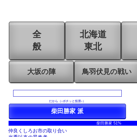
全
北海道
般
東北
大坂の陣
鳥羽伏見の戦い
だから（↓ポチッと投票↓）
柴田勝家 51%
仲良くしろお市の取り合い