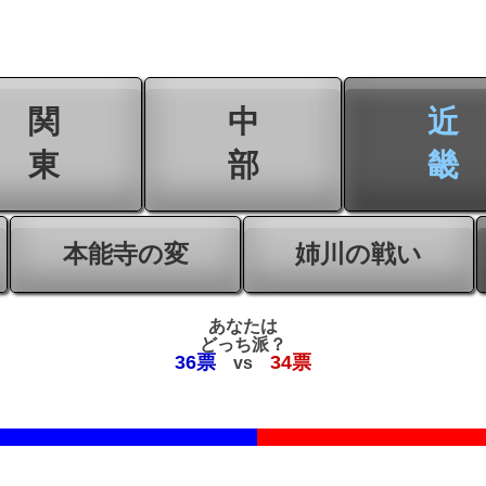
関
中
近
東
部
畿
本能寺の変
姉川の戦い
あなたは
どっち派？
36票
34票
vs