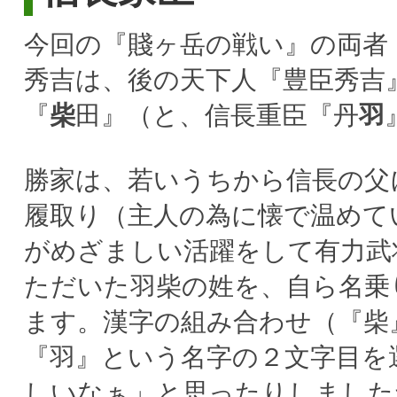
今回の『賤ヶ岳の戦い』の両者
秀吉は、後の天下人『豊臣秀吉
『
柴
田』（と、信長重臣『丹
羽
勝家は、若いうちから信長の父
履取り（主人の為に懐で温めて
がめざましい活躍をして有力武
ただいた羽柴の姓を、自ら名乗
ます。漢字の組み合わせ（『柴
『羽』という名字の２文字目を
しいなぁ」と思ったりしました