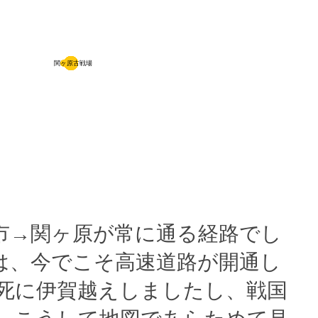
関ヶ原古戦場
市→関ヶ原が常に通る経路でし
は、今でこそ高速道路が開通し
死に伊賀越えしましたし、戦国