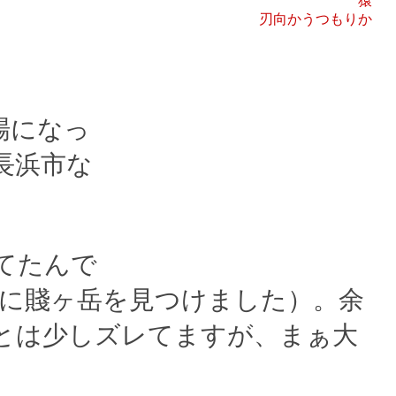
猿
刃向かうつもりか
場になっ
長浜市な
てたんで
西に賤ヶ岳を見つけました）。余
とは少しズレてますが、まぁ大