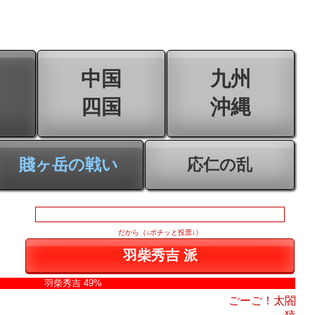
中国
九州
四国
沖縄
賤ヶ岳の戦い
応仁の乱
だから（↓ポチッと投票↓）
羽柴秀吉 49%
ごーご！太閤