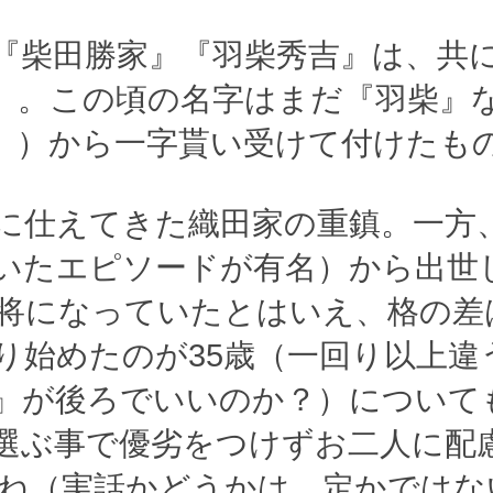
『柴田勝家』『羽柴秀吉』は、共
』。この頃の名字はまだ『羽柴』
』）から一字貰い受けて付けたも
に仕えてきた織田家の重鎮。一方
いたエピソードが有名）から出世
将になっていたとはいえ、格の差
り始めたのが35歳（一回り以上違
』が後ろでいいのか？）について
選ぶ事で優劣をつけずお二人に配
ね（実話かどうかは、定かではな