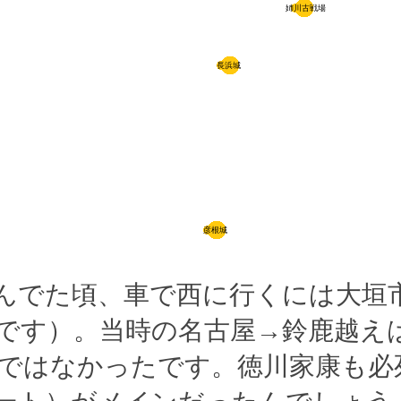
姉川古戦場
長浜城
彦根城
んでた頃、車で西に行くには大垣
です）。当時の名古屋→鈴鹿越え
ではなかったです。徳川家康も必